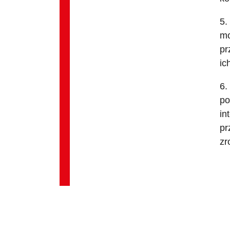
5.
mo
pr
ic
6.
po
in
pr
zr