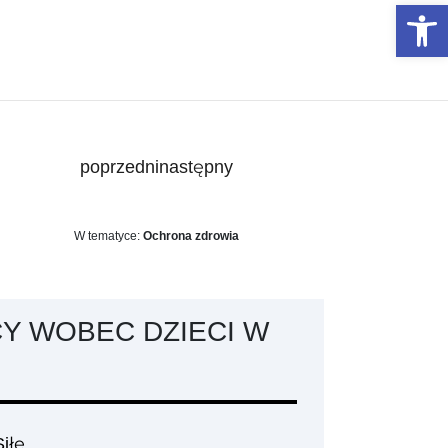
Otwórz 
poprzedni
następny
W tematyce:
Ochrona zdrowia
Y WOBEC DZIECI W
iłę