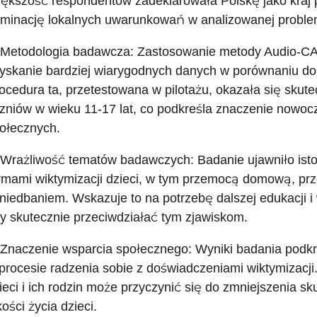
ększość respondentów zadeklarowała Polskę jako kraj 
minację lokalnych uwarunkowań w analizowanej proble
 Metodologia badawcza: Zastosowanie metody Audio-CA
yskanie bardziej wiarygodnych danych w porównaniu do 
ocedura ta, przetestowana w pilotażu, okazała się skute
zniów w wieku 11-17 lat, co podkreśla znaczenie nowo
ołecznych.
 Wrażliwość tematów badawczych: Badanie ujawniło ist
rmami wiktymizacji dzieci, w tym przemocą domową, pr
niedbaniem. Wskazuje to na potrzebę dalszej edukacji i w
y skutecznie przeciwdziałać tym zjawiskom.
 Znaczenie wsparcia społecznego: Wyniki badania podkr
procesie radzenia sobie z doświadczeniami wiktymizacji
ieci i ich rodzin może przyczynić się do zmniejszenia 
kości życia dzieci.