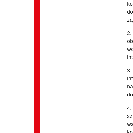
ko
do
za
2.
ob
wo
in
3.
in
na
do
4.
sz
ws
ko