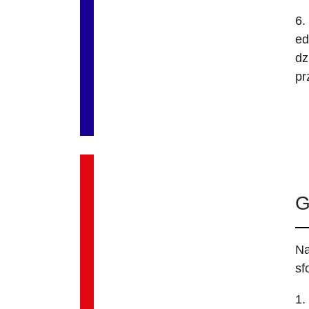
6.
ed
dz
pr
G
Na
sf
1.