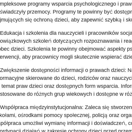
mpleksowe programy wsparcia psychologicznego i prawne
świadczyły przemocy. Programy te powinny być dostępne
jmujących się ochroną dzieci, aby zapewnić szybką i s
 Edukacja i szkolenia dla nauczycieli i pracowników soc
owiązkowych szkoleń dotyczących rozpoznawania i rea
bec dzieci. Szkolenia te powinny obejmować aspekty p
terwencji, aby pracownicy mogli skutecznie wspierać dzi
 Zwiększenie dostępności informacji o prawach dzieci:
formacyjne skierowane do dzieci, rodziców oraz nauczyc
 temat praw dzieci oraz dostępnych form wsparcia. Info
stosowane do różnych grup wiekowych i dostępne w róż
 Współpraca międzyinstytucjonalna: Zaleca się stworze
kołami, ośrodkami pomocy społecznej, policją oraz org
półpraca umożliwi wymianę informacji i doświadczeń, co
ordynacji działań w zakresie ochrony dzieci przed prze