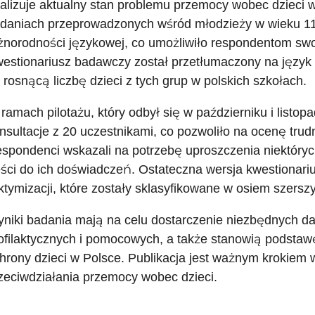
alizuje aktualny stan problemu przemocy wobec dzieci w 
daniach przeprowadzonych wśród młodzieży w wieku 11-
żnorodności językowej, co umożliwiło respondentom sw
estionariusz badawczy został przetłumaczony na język u
 rosnącą liczbę dzieci z tych grup w polskich szkołach.
ramach pilotażu, który odbył się w październiku i listo
nsultacje z 20 uczestnikami, co pozwoliło na ocenę trudn
spondenci wskazali na potrzebę uproszczenia niektóry
eści do ich doświadczeń. Ostateczna wersja kwestionari
ktymizacji, które zostały sklasyfikowane w osiem szerszy
niki badania mają na celu dostarczenie niezbędnych d
ofilaktycznych i pomocowych, a także stanowią podstaw
hrony dzieci w Polsce. Publikacja jest ważnym krokiem 
zeciwdziałania przemocy wobec dzieci.