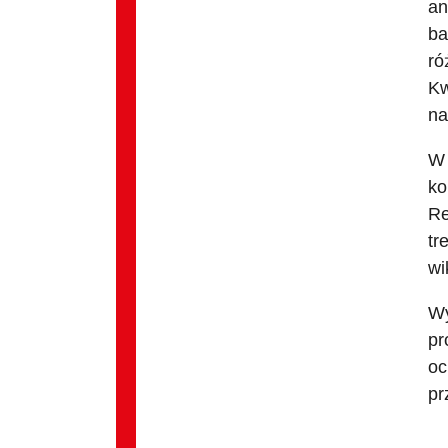
an
ba
ró
Kw
na
W 
ko
Re
tr
wi
Wy
pr
oc
pr