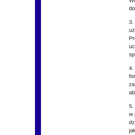
Wi
do
3.
uz
Pr
uc
sp
4.
fo
za
ab
5.
w 
dz
ja