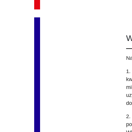
W
Na
1.
kw
mi
uz
do
2.
po