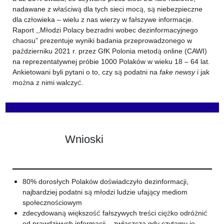
nadawane z właściwą dla tych sieci mocą, są niebezpieczne
dla człowieka – wielu z nas wierzy w fałszywe informacje.
Raport ,,Młodzi Polacy bezradni wobec dezinformacyjnego
chaosu” prezentuje wyniki badania przeprowadzonego w
październiku 2021 r. przez GfK Polonia metodą online (CAWI)
na reprezentatywnej próbie 1000 Polaków w wieku 18 – 64 lat.
Ankietowani byli pytani o to, czy są podatni na
fake newsy
i jak
można z nimi walczyć.
Wnioski
80% dorosłych Polaków doświadczyło dezinformacji,
najbardziej podatni są młodzi ludzie ufający mediom
społecznościowym
zdecydowaną większość fałszywych treści ciężko odróżnić
od prawdziwych informacji – zwłaszcza gdy czytamy je