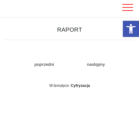
Skip
to
content
Otwórz 
RAPORT
poprzedni
następny
W tematyce:
Cyfryzacja