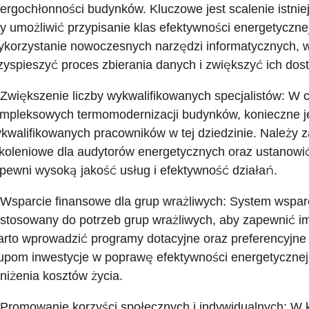
ergochłonności budynków. Kluczowe jest scalenie istnie
y umożliwić przypisanie klas efektywności energetyczn
korzystanie nowoczesnych narzędzi informatycznych, w 
zyspieszyć proces zbierania danych i zwiększyć ich dost
 Zwiększenie liczby wykwalifikowanych specjalistów: W ce
mpleksowych termomodernizacji budynków, konieczne je
kwalifikowanych pracowników w tej dziedzinie. Należy
koleniowe dla audytorów energetycznych oraz ustanowić
pewni wysoką jakość usług i efektywność działań.
 Wsparcie finansowe dla grup wrażliwych: System wspar
stosowany do potrzeb grup wrażliwych, aby zapewnić im
rto wprowadzić programy dotacyjne oraz preferencyjne 
upom inwestycje w poprawę efektywności energetycznej 
niżenia kosztów życia.
 Promowanie korzyści społecznych i indywidualnych: W