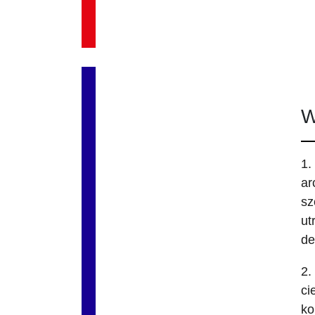
W
1.
ar
sz
ut
de
2.
ci
ko