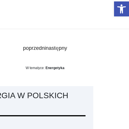
Otwórz 
poprzedni
następny
W tematyce:
Energetyka
RGIA W POLSKICH