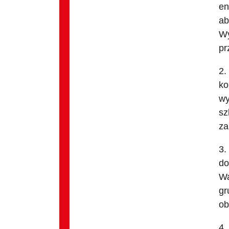
en
ab
Wy
pr
2.
ko
wy
sz
za
3.
do
Wa
gr
ob
4.