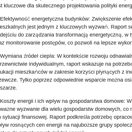
st kluczowe dla skutecznego projektowania polityki energ
 Efektywność energetyczna budynków: Zwiększenie efe
eszkalnych jest jednym z kluczowych wyzwań. Raport s
dejściu do zarządzania transformacją energetyczną, w
az monitorowanie postępów, co pozwoli na lepsze wyko
 Wymiana źródeł ciepła: W kontekście rozwoju odnawial
rzewnictwie indywidualnym, raport wskazuje na potrzeb
ukacji mieszkańców w zakresie korzyści płynących z in
zewcze. Tylko poprzez odpowiednie wsparcie można os
szarze.
 Koszty energii i ich wpływ na gospodarstwa domowe: Wz
ważne wyzwanie dla wielu gospodarstw domowych, co 
h sytuacji finansowej. Raport podkreśla potrzebę opracow
ływ rosnących cen energii na najuboższe grupy społec