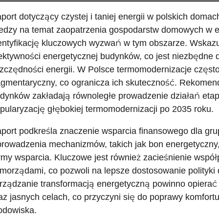
port dotyczący czystej i taniej energii w polskich dom
edzy na temat zaopatrzenia gospodarstw domowych w ene
entyfikację kluczowych wyzwań w tym obszarze. Wskazu
ektywności energetycznej budynków, co jest niezbędne 
zczędności energii. W Polsce termomodernizacje częst
agmentaryczny, co ogranicza ich skuteczność. Rekomenda
dynków zakładają równoległe prowadzenie działań etapo
pularyzację głębokiej termomodernizacji po 2035 roku.
port podkreśla znaczenie wsparcia finansowego dla gru
rowadzenia mechanizmów, takich jak bon energetyczny,
rmy wsparcia. Kluczowe jest również zacieśnienie wspó
morządami, co pozwoli na lepsze dostosowanie polityki 
rządzanie transformacją energetyczną powinno opierać 
az jasnych celach, co przyczyni się do poprawy komfortu
odowiska.