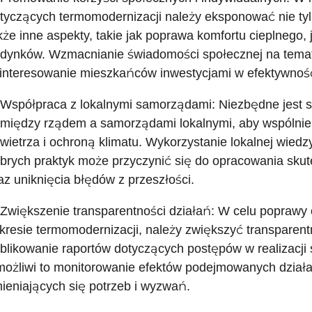
tyczących termomodernizacji należy eksponować nie tyl
kże inne aspekty, takie jak poprawa komfortu cieplnego,
dynków. Wzmacnianie świadomości społecznej na temat
interesowanie mieszkańców inwestycjami w efektywnoś
 Współpraca z lokalnymi samorządami: Niezbędne jest s
między rządem a samorządami lokalnymi, aby wspólnie
wietrza i ochroną klimatu. Wykorzystanie lokalnej wiedz
brych praktyk może przyczynić się do opracowania skut
az uniknięcia błędów z przeszłości.
 Zwiększenie transparentności działań: W celu poprawy e
kresie termomodernizacji, należy zwiększyć transparent
blikowanie raportów dotyczących postępów w realizacji 
ożliwi to monitorowanie efektów podejmowanych działa
ieniających się potrzeb i wyzwań.