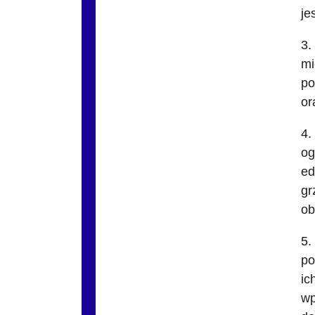
je
3.
mi
po
or
4.
og
ed
gr
ob
5.
po
ic
wp