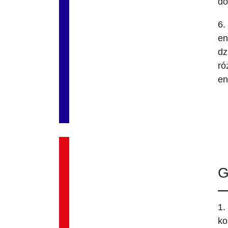
do
6.
en
dz
ró
en
G
1.
ko