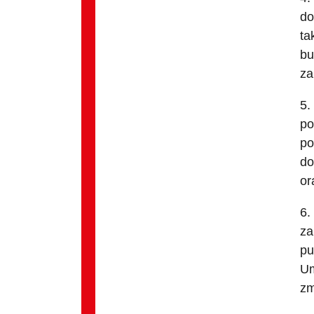
do
ta
bu
za
5.
po
po
do
or
6.
za
pu
Um
zm