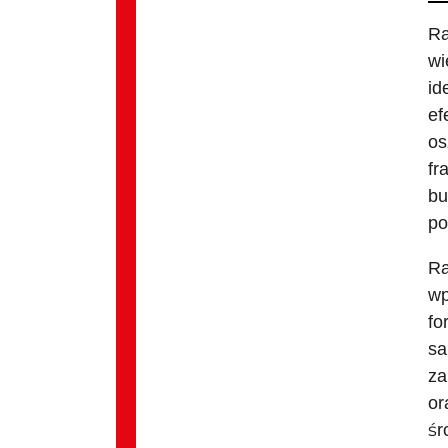
Ra
wi
id
ef
os
fr
bu
po
Ra
wp
fo
sa
za
or
śr