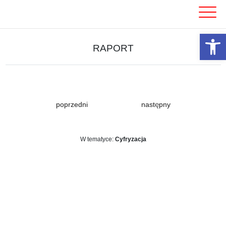
Skip
to
content
Otwórz 
RAPORT
poprzedni
następny
W tematyce:
Cyfryzacja