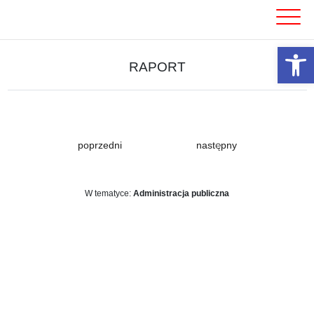
Skip
to
content
Otwórz 
RAPORT
poprzedni
następny
W tematyce:
Administracja publiczna