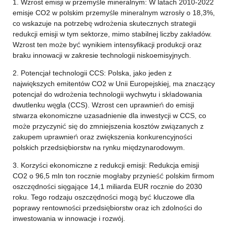
1. Wzrost emisji w przemyśle mineralnym: W latach 2010-2022
emisje CO2 w polskim przemyśle mineralnym wzrosły o 18,3%,
co wskazuje na potrzebę wdrożenia skutecznych strategii
redukcji emisji w tym sektorze, mimo stabilnej liczby zakładów.
Wzrost ten może być wynikiem intensyfikacji produkcji oraz
braku innowacji w zakresie technologii niskoemisyjnych.
2. Potencjał technologii CCS: Polska, jako jeden z
największych emitentów CO2 w Unii Europejskiej, ma znaczący
potencjał do wdrożenia technologii wychwytu i składowania
dwutlenku węgla (CCS). Wzrost cen uprawnień do emisji
stwarza ekonomiczne uzasadnienie dla inwestycji w CCS, co
może przyczynić się do zmniejszenia kosztów związanych z
zakupem uprawnień oraz zwiększenia konkurencyjności
polskich przedsiębiorstw na rynku międzynarodowym.
3. Korzyści ekonomiczne z redukcji emisji: Redukcja emisji
CO2 o 96,5 mln ton rocznie mogłaby przynieść polskim firmom
oszczędności sięgające 14,1 miliarda EUR rocznie do 2030
roku. Tego rodzaju oszczędności mogą być kluczowe dla
poprawy rentowności przedsiębiorstw oraz ich zdolności do
inwestowania w innowacje i rozwój.