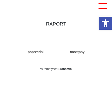
Skip
to
content
Otwórz 
RAPORT
poprzedni
następny
W tematyce:
Ekonomia