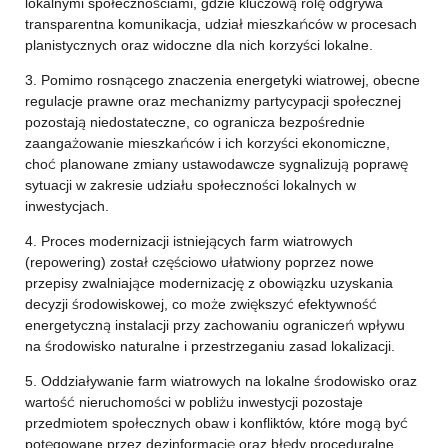
lokalnymi społecznościami, gdzie kluczową rolę odgrywa
transparentna komunikacja, udział mieszkańców w procesach
planistycznych oraz widoczne dla nich korzyści lokalne.
3. Pomimo rosnącego znaczenia energetyki wiatrowej, obecne
regulacje prawne oraz mechanizmy partycypacji społecznej
pozostają niedostateczne, co ogranicza bezpośrednie
zaangażowanie mieszkańców i ich korzyści ekonomiczne,
choć planowane zmiany ustawodawcze sygnalizują poprawę
sytuacji w zakresie udziału społeczności lokalnych w
inwestycjach.
4. Proces modernizacji istniejących farm wiatrowych
(repowering) został częściowo ułatwiony poprzez nowe
przepisy zwalniające modernizację z obowiązku uzyskania
decyzji środowiskowej, co może zwiększyć efektywność
energetyczną instalacji przy zachowaniu ograniczeń wpływu
na środowisko naturalne i przestrzeganiu zasad lokalizacji.
5. Oddziaływanie farm wiatrowych na lokalne środowisko oraz
wartość nieruchomości w pobliżu inwestycji pozostaje
przedmiotem społecznych obaw i konfliktów, które mogą być
potęgowane przez dezinformację oraz błędy proceduralne,