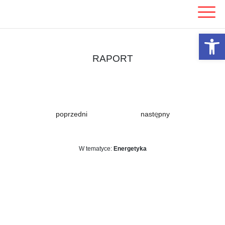
Skip
to
content
Otwórz 
RAPORT
poprzedni
następny
W tematyce:
Energetyka