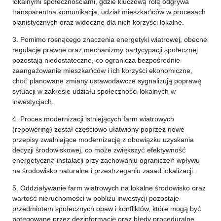
lokalnymi społecznościami, gdzie kluczową rolę odgrywa
transparentna komunikacja, udział mieszkańców w procesach
planistycznych oraz widoczne dla nich korzyści lokalne.
3. Pomimo rosnącego znaczenia energetyki wiatrowej, obecne
regulacje prawne oraz mechanizmy partycypacji społecznej
pozostają niedostateczne, co ogranicza bezpośrednie
zaangażowanie mieszkańców i ich korzyści ekonomiczne,
choć planowane zmiany ustawodawcze sygnalizują poprawę
sytuacji w zakresie udziału społeczności lokalnych w
inwestycjach.
4. Proces modernizacji istniejących farm wiatrowych
(repowering) został częściowo ułatwiony poprzez nowe
przepisy zwalniające modernizację z obowiązku uzyskania
decyzji środowiskowej, co może zwiększyć efektywność
energetyczną instalacji przy zachowaniu ograniczeń wpływu
na środowisko naturalne i przestrzeganiu zasad lokalizacji.
5. Oddziaływanie farm wiatrowych na lokalne środowisko oraz
wartość nieruchomości w pobliżu inwestycji pozostaje
przedmiotem społecznych obaw i konfliktów, które mogą być
potęgowane przez dezinformację oraz błędy proceduralne,