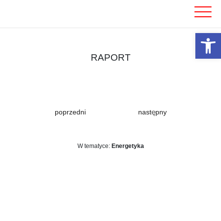
Skip
to
content
Otwórz 
RAPORT
poprzedni
następny
W tematyce:
Energetyka