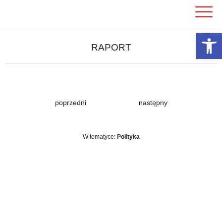
Skip
to
content
Otwórz 
RAPORT
poprzedni
następny
W tematyce:
Polityka