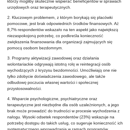
którzy mogliby skutecznie wspierać beneficjentów w sprawach
urzędowych oraz terapeutycznych.
2. Kluczowym problemem, z którym borykają się placówki
pomocowe, jest brak odpowiednich środków finansowych. Aż
8,7% respondentów wskazało na ten aspekt jako największą
niezaspokojoną potrzebę, co podkreśla konieczność
zwiększenia finansowania dla organizacji zajmujących się
pomocą osobom bezdomnym.
3. Programy aktywizacji zawodowej oraz działania
wolontariackie odgrywają istotną rolę w reintegracji osób
wychodzących z kryzysu bezdomności. Umożliwiają one nie
tylko zdobycie doświadczenia zawodowego, ale także
odbudowę poczucia własnej wartości i społecznej
przystosowalności.
4. Wsparcie psychologiczne, psychiatryczne oraz
terapeutyczne jest niezbędne dla osób uzależnionych, a jego
brak może prowadzić do trudności w procesie wychodzenia z
nałogu. Wysoki odsetek respondentów (23%) wskazuje na
potrzebę dostępu do takich usług, co sugeruje konieczność ich
systematycznego wprowadzania w ramach programów