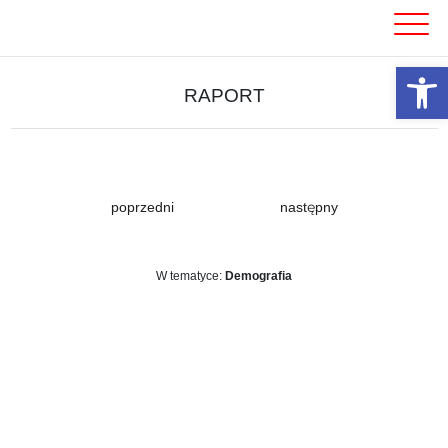
Skip
to
content
Otwórz 
RAPORT
poprzedni
następny
W tematyce:
Demografia