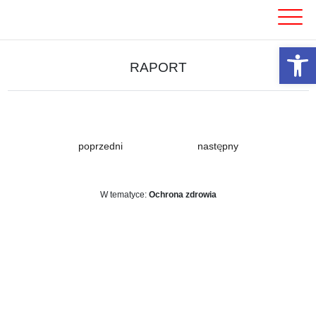
Skip
to
content
Otwórz 
RAPORT
poprzedni
następny
W tematyce:
Ochrona zdrowia