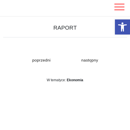
Skip
to
content
Otwórz 
RAPORT
poprzedni
następny
W tematyce:
Ekonomia