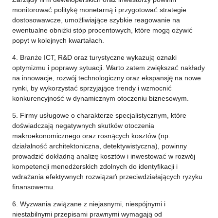
monitorować politykę monetarną i przygotować strategie
dostosowawcze, umożliwiające szybkie reagowanie na
ewentualne obniżki stóp procentowych, które mogą ożywić
popyt w kolejnych kwartałach.
4. Branże ICT, R&D oraz turystyczne wykazują oznaki
optymizmu i poprawy sytuacji. Warto zatem zwiększać nakłady
na innowacje, rozwój technologiczny oraz ekspansję na nowe
rynki, by wykorzystać sprzyjające trendy i wzmocnić
konkurencyjność w dynamicznym otoczeniu biznesowym.
5. Firmy usługowe o charakterze specjalistycznym, które
doświadczają negatywnych skutków otoczenia
makroekonomicznego oraz rosnących kosztów (np.
działalność architektoniczna, detektywistyczna), powinny
prowadzić dokładną analizę kosztów i inwestować w rozwój
kompetencji menedżerskich zdolnych do identyfikacji i
wdrażania efektywnych rozwiązań przeciwdziałających ryzyku
finansowemu.
6. Wyzwania związane z niejasnymi, niespójnymi i
niestabilnymi przepisami prawnymi wymagają od