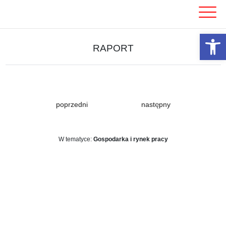
Skip
to
content
Otwórz 
RAPORT
poprzedni
następny
W tematyce:
Gospodarka i rynek pracy