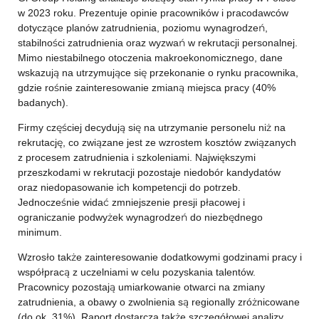
w 2023 roku. Prezentuje opinie pracowników i pracodawców
dotyczące planów zatrudnienia, poziomu wynagrodzeń,
stabilności zatrudnienia oraz wyzwań w rekrutacji personalnej.
Mimo niestabilnego otoczenia makroekonomicznego, dane
wskazują na utrzymujące się przekonanie o rynku pracownika,
gdzie rośnie zainteresowanie zmianą miejsca pracy (40%
badanych).
Firmy częściej decydują się na utrzymanie personelu niż na
rekrutację, co związane jest ze wzrostem kosztów związanych
z procesem zatrudnienia i szkoleniami. Największymi
przeszkodami w rekrutacji pozostaje niedobór kandydatów
oraz niedopasowanie ich kompetencji do potrzeb.
Jednocześnie widać zmniejszenie presji płacowej i
ograniczanie podwyżek wynagrodzeń do niezbędnego
minimum.
Wzrosło także zainteresowanie dodatkowymi godzinami pracy i
współpracą z uczelniami w celu pozyskania talentów.
Pracownicy pozostają umiarkowanie otwarci na zmiany
zatrudnienia, a obawy o zwolnienia są regionally zróżnicowane
(do ok. 31%). Raport dostarcza także szczegółowej analizy