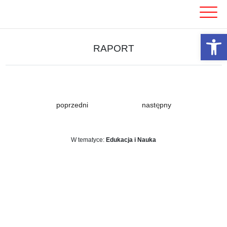
Skip
to
content
Otwórz 
RAPORT
poprzedni
następny
W tematyce:
Edukacja i Nauka