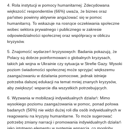
4. Rola instytucji w pomocy humanitarnej: Zdecydowana
większość respondentów (66%) uważa, że biznes oraz
państwo powinny aktywnie angażować się w pomoc
humanitarną. To wskazuje na rosnące oczekiwania społeczne
wobec sektora prywatnego i publicznego w zakresie
odpowiedzialności społecznej oraz współpracy w obliczu
kryzysów.
5. Znajomość wydarzeń kryzysowych: Badania pokazują, że
Polacy są dobrze poinformowani o globalnych kryzysach,
takich jak wojna w Ukrainie czy sytuacja w Strefie Gazy. Wysoki
poziom świadomości społecznej może sprzyjać większemu
zaangażowaniu w działania pomocowe, jednak istnieje
potrzeba dalszej edukacji na temat mniej znanych kryzysów,
aby zwiększyć wsparcie dla wszystkich potrzebujących.
6. Wyzwania w mobilizacji indywidualnych działań: Mimo
wysokiego poziomu zaangażowania w pomoc, ponad połowa
badanych (56%) nie widzi dużej roli dla osób indywidualnych w
reagowaniu na kryzysy humanitarne. To może sugerować
potrzebę zmiany narracji i promowania indywidualnych działań
jako istotnego elementu w systemie wsparcia, co mogłoby