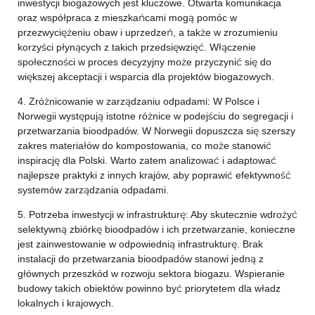
inwestycji biogazowych jest kluczowe. Otwarta komunikacja
oraz współpraca z mieszkańcami mogą pomóc w
przezwyciężeniu obaw i uprzedzeń, a także w zrozumieniu
korzyści płynących z takich przedsięwzięć. Włączenie
społeczności w proces decyzyjny może przyczynić się do
większej akceptacji i wsparcia dla projektów biogazowych.
4. Zróżnicowanie w zarządzaniu odpadami: W Polsce i
Norwegii występują istotne różnice w podejściu do segregacji i
przetwarzania bioodpadów. W Norwegii dopuszcza się szerszy
zakres materiałów do kompostowania, co może stanowić
inspirację dla Polski. Warto zatem analizować i adaptować
najlepsze praktyki z innych krajów, aby poprawić efektywność
systemów zarządzania odpadami.
5. Potrzeba inwestycji w infrastrukturę: Aby skutecznie wdrożyć
selektywną zbiórkę bioodpadów i ich przetwarzanie, konieczne
jest zainwestowanie w odpowiednią infrastrukturę. Brak
instalacji do przetwarzania bioodpadów stanowi jedną z
głównych przeszkód w rozwoju sektora biogazu. Wspieranie
budowy takich obiektów powinno być priorytetem dla władz
lokalnych i krajowych.