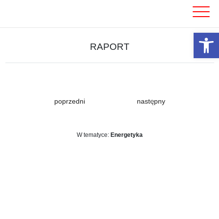
Skip
to
content
Otwórz 
RAPORT
poprzedni
następny
W tematyce:
Energetyka