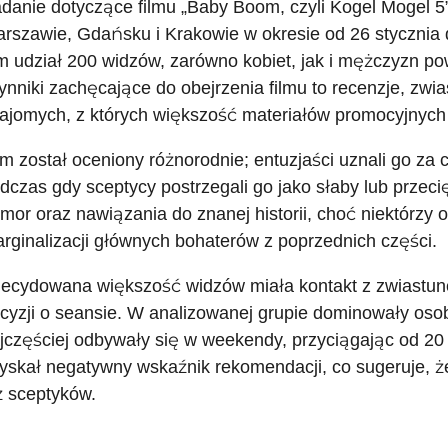
danie dotyczące filmu „Baby Boom, czyli Kogel Mogel 
rszawie, Gdańsku i Krakowie w okresie od 26 stycznia 
m udział 200 widzów, zarówno kobiet, jak i mężczyzn po
ynniki zachęcające do obejrzenia filmu to recenzje, zw
ajomych, z których większość materiałów promocyjnych 
lm został oceniony różnorodnie; entuzjaści uznali go za 
dczas gdy sceptycy postrzegali go jako słaby lub przeci
mor oraz nawiązania do znanej historii, choć niektórzy
rginalizacji głównych bohaterów z poprzednich części.
ecydowana większość widzów miała kontakt z zwiastunem
cyzji o seansie. W analizowanej grupie dominowały osob
jczęściej odbywały się w weekendy, przyciągając od 20 
yskał negatywny wskaźnik rekomendacji, co sugeruje, ż
ż sceptyków.