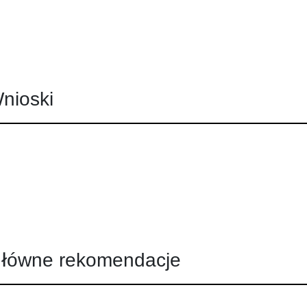
nioski
łówne rekomendacje