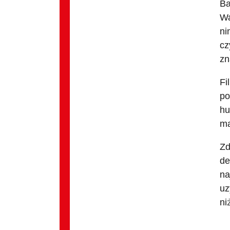
Ba
Wa
ni
cz
zn
Fi
po
hu
ma
Zd
de
na
uz
ni