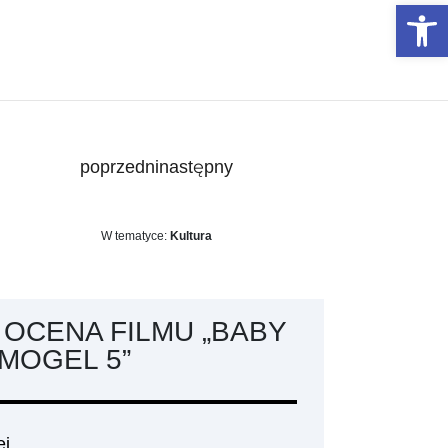
Otwórz 
poprzedni
następny
W tematyce:
Kultura
 OCENA FILMU „BABY
MOGEL 5”
ej