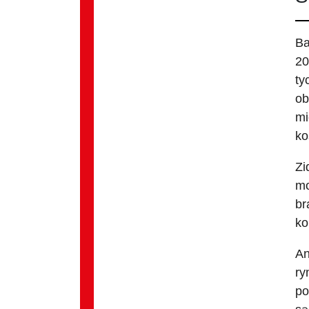
Ba
20
ty
ob
mi
ko
Zi
mo
br
ko
An
ry
po