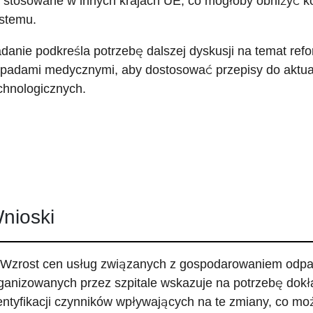
 stosowane w innych krajach UE, co mogłoby obniżyć ko
stemu.
danie podkreśla potrzebę dalszej dyskusji na temat re
padami medycznymi, aby dostosować przepisy do aktua
chnologicznych.
nioski
 Wzrost cen usług związanych z gospodarowaniem odp
ganizowanych przez szpitale wskazuje na potrzebę dokła
entyfikacji czynników wpływających na te zmiany, co 