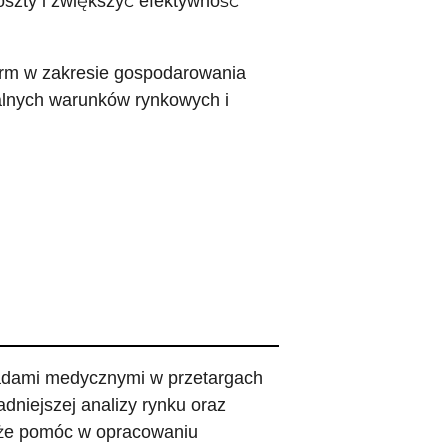
szty i zwiększyć efektywność
form w zakresie gospodarowania
lnych warunków rynkowych i
adami medycznymi w przetargach
dniejszej analizy rynku oraz
może pomóc w opracowaniu