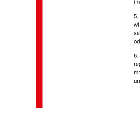
i 
5.
wł
se
od
6.
re
mo
un