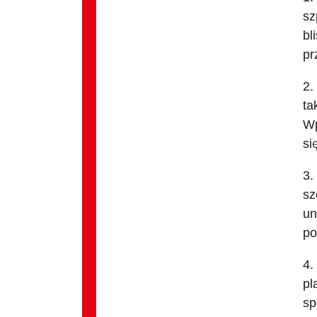
sz
bl
pr
2.
ta
Wp
si
3.
sz
un
po
4.
pl
sp