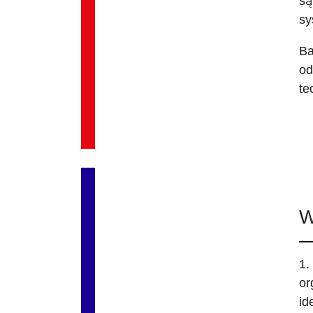
są
sy
Ba
od
te
W
1.
or
id