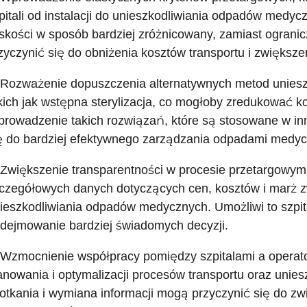
pitali od instalacji do unieszkodliwiania odpadów medy
iskości w sposób bardziej zróżnicowany, zamiast ograni
zyczynić się do obniżenia kosztów transportu i zwiększe
 Rozważenie dopuszczenia alternatywnych metod unies
kich jak wstępna sterylizacja, co mogłoby zredukować k
rowadzenie takich rozwiązań, które są stosowane w in
ę do bardziej efektywnego zarządzania odpadami medyc
 Zwiększenie transparentności w procesie przetargowym
czegółowych danych dotyczących cen, kosztów i marż 
ieszkodliwiania odpadów medycznych. Umożliwi to szpit
dejmowanie bardziej świadomych decyzji.
 Wzmocnienie współpracy pomiędzy szpitalami a operato
anowania i optymalizacji procesów transportu oraz unie
otkania i wymiana informacji mogą przyczynić się do zw