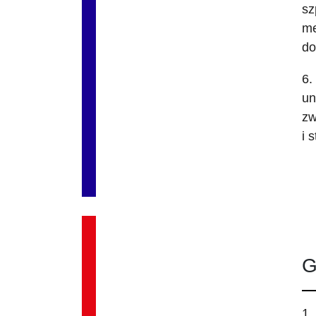
sz
me
do
6.
un
zw
i 
G
1.