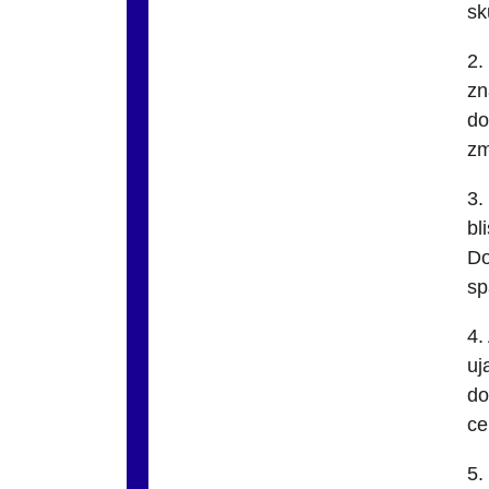
sk
2.
zn
do
zm
3.
bl
Do
sp
4.
uj
do
ce
5.