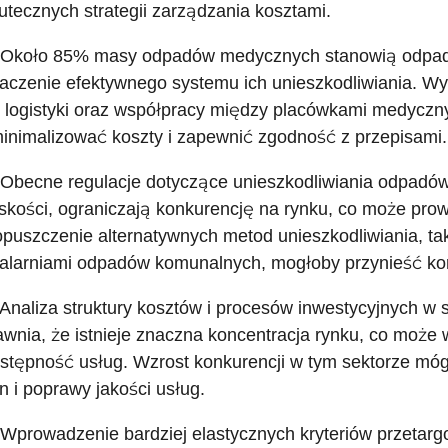
utecznych strategii zarządzania kosztami.
 Około 85% masy odpadów medycznych stanowią odpady
aczenie efektywnego systemu ich unieszkodliwiania. W
 logistyki oraz współpracy między placówkami medyczny
inimalizować koszty i zapewnić zgodność z przepisami.
 Obecne regulacje dotyczące unieszkodliwiania odpad
iskości, ograniczają konkurencję na rynku, co może pro
puszczenie alternatywnych metod unieszkodliwiania, tak
alarniami odpadów komunalnych, mogłoby przynieść korz
 Analiza struktury kosztów i procesów inwestycyjnych 
awnia, że istnieje znaczna koncentracja rynku, co może
stępność usług. Wzrost konkurencji w tym sektorze móg
n i poprawy jakości usług.
 Wprowadzenie bardziej elastycznych kryteriów przetargo