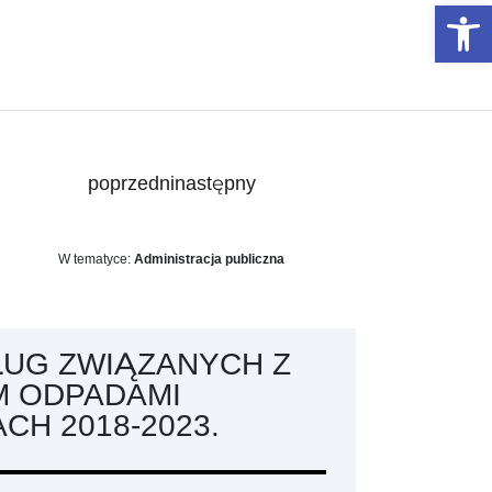
Otwórz 
poprzedni
następny
W tematyce:
Administracja publiczna
ŁUG ZWIĄZANYCH Z
 ODPADAMI
CH 2018-2023.