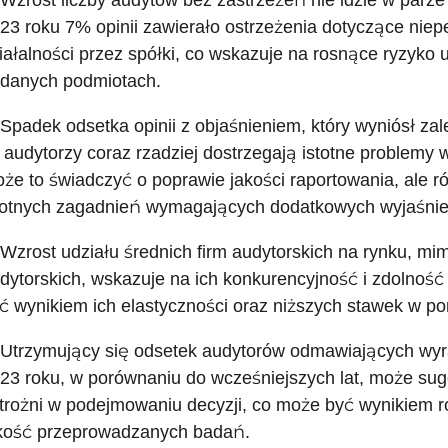
 Wzrost liczby audytów bez zastrzeżeń nie idzie w parz
23 roku 7% opinii zawierało ostrzeżenia dotyczące nie
iałalności przez spółki, co wskazuje na rosnące ryzyko u
danych podmiotach.
 Spadek odsetka opinii z objaśnieniem, który wyniósł za
 audytorzy coraz rzadziej dostrzegają istotne problemy
że to świadczyć o poprawie jakości raportowania, ale ró
totnych zagadnień wymagających dodatkowych wyjaśnie
 Wzrost udziału średnich firm audytorskich na rynku, m
dytorskich, wskazuje na ich konkurencyjność i zdolność
ć wynikiem ich elastyczności oraz niższych stawek w por
 Utrzymujący się odsetek audytorów odmawiających wyr
23 roku, w porównaniu do wcześniejszych lat, może sug
trożni w podejmowaniu decyzji, co może być wynikiem r
kość przeprowadzanych badań.