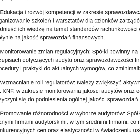
 Edukacja i rozwój kompetencji w zakresie sprawozdaw
ganizowanie szkoleń i warsztatów dla członków zarządó
dnieść ich wiedzę na temat standardów rachunkowości
łynie na jakość sprawozdań finansowych.
 Monitorowanie zmian regulacyjnych: Spółki powinny na
zepisach dotyczących audytu oraz sprawozdawczości fi
ocedury i praktyki do aktualnych wymogów, co zminimali
 Wzmacnianie roli regulatorów: Należy zwiększyć aktyw
k KNF, w zakresie monitorowania jakości audytów oraz
zyczyni się do podniesienia ogólnej jakości sprawozdań
 Promowanie różnorodności w wyborze audytorów: Spół
żnymi firmami audytorskimi, w tym średnimi firmami, co 
nkurencyjnych cen oraz elastyczności w świadczeniu usł