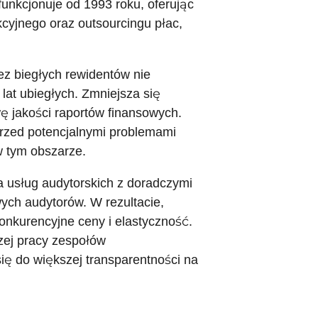
funkcjonuje od 1993 roku, oferując
cyjnego oraz outsourcingu płac,
 biegłych rewidentów nie
lat ubiegłych. Zmniejsza się
wę jakości raportów finansowych.
przed potencjalnymi problemami
 tym obszarze.
a usług audytorskich z doradczymi
ych audytorów. W rezultacie,
konkurencyjne ceny i elastyczność.
zej pracy zespołów
ię do większej transparentności na