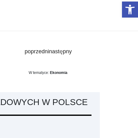
Otwórz 
poprzedni
następny
W tematyce:
Ekonomia
ŁDOWYCH W POLSCE