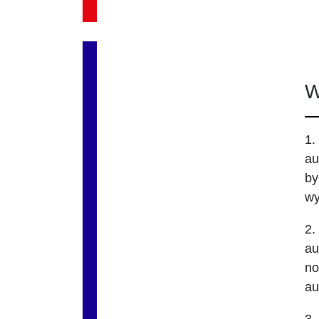
W
1.
au
by
wy
2.
au
no
au