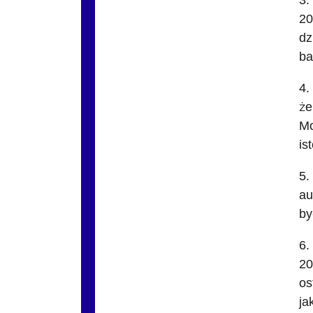
3.
20
dz
ba
4.
że
Mo
is
5.
au
by
6.
20
os
ja