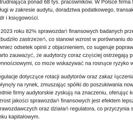
trudniająca ponad 68 tys. pracowników. W Polsce firma 
ługi w zakresie audytu, doradztwa podatkowego, transak
dr i księgowości.
2023 roku 82% sprawozdań finansowych badanych przez
budziło zastrzeżeń, co stanowi wzrost w porównaniu do 
wnież odsetek opinii z objaśnieniem, co sugeruje popra
rto zauważyć, że audytorzy coraz częściej ostrzegają 
ynnościowymi, co może wskazywać na rosnące ryzyko w
gulacje dotyczące rotacji audytorów oraz zakaz łączeni
łynęły na rynek, zmuszając spółki do poszukiwania now
ednie firmy audytorskie zyskują na znaczeniu, oferując 
rost jakości sprawozdań finansowych jest efektem leps
rawozdawczych oraz działań regulatora, co przyczynia s
nku kapitałowym.