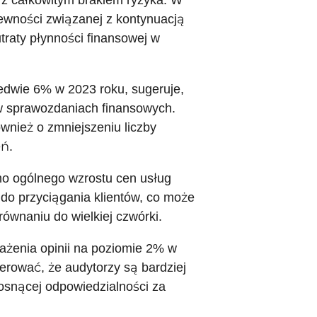
e z całkowitym brakiem ryzyka. W
pewności związanej z kontynuacją
traty płynności finansowej w
ledwie 6% w 2023 roku, sugeruje,
 w sprawozdaniach finansowych.
wnież o zmniejszeniu liczby
ń.
imo ogólnego wzrostu cen usług
 do przyciągania klientów, co może
ównaniu do wielkiej czwórki.
ażenia opinii na poziomie 2% w
erować, że audytorzy są bardziej
osnącej odpowiedzialności za