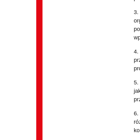
3.
or
po
wp
4.
pr
pr
5.
ja
pr
6.
ró
ko