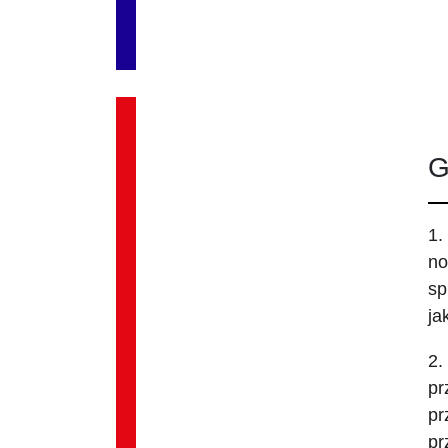
G
1.
no
sp
ja
2.
pr
pr
pr