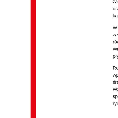
za
us
ka
W 
wz
ró
Wa
pł
Re
wp
śr
Wz
sp
ry