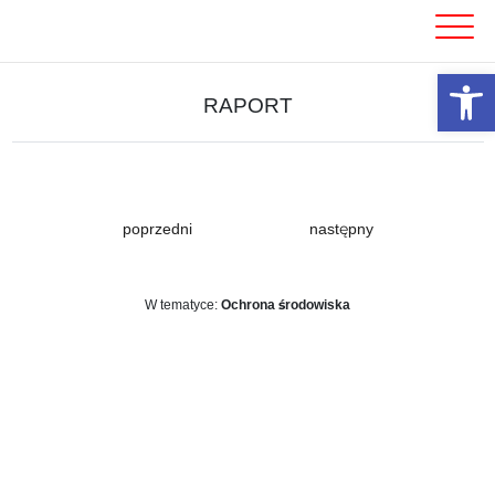
Skip
to
content
Otwórz 
RAPORT
poprzedni
następny
W tematyce:
Ochrona środowiska