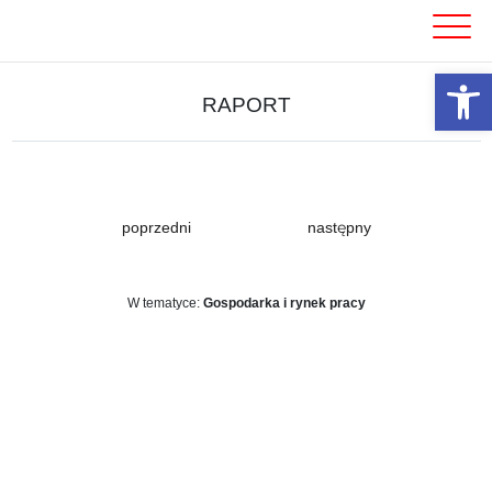
Skip
to
content
Otwórz 
RAPORT
poprzedni
następny
W tematyce:
Gospodarka i rynek pracy