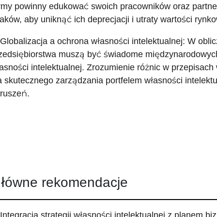
rmy powinny edukować swoich pracowników oraz partn
aków, aby uniknąć ich deprecjacji i utraty wartości rynko
 Globalizacja a ochrona własności intelektualnej: W oblic
zedsiębiorstwa muszą być świadome międzynarodowych 
asności intelektualnej. Zrozumienie różnic w przepisach
a skutecznego zarządzania portfelem własności intelektua
ruszeń.
łówne rekomendacje
 Integracja strategii własności intelektualnej z planem 