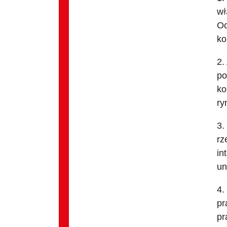
wł
Oc
ko
2.
po
ko
ry
3.
rz
in
un
4.
pr
pr