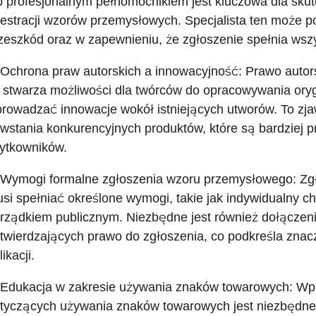
b profesjonalnym pełnomocnikiem jest kluczowa dla sk
jestracji wzorów przemysłowych. Specjalista ten może po
zeszkód oraz w zapewnieniu, że zgłoszenie spełnia wsz
 Ochrona praw autorskich a innowacyjność: Prawo autors
 stwarza możliwości dla twórców do opracowywania oryg
rowadzać innowacje wokół istniejących utworów. To zj
wstania konkurencyjnych produktów, które są bardziej pr
ytkowników.
 Wymogi formalne zgłoszenia wzoru przemysłowego: Z
si spełniać określone wymogi, takie jak indywidualny c
rządkiem publicznym. Niezbędne jest również dołącze
twierdzających prawo do zgłoszenia, co podkreśla znac
likacji.
 Edukacja w zakresie używania znaków towarowych: Wp
tyczących używania znaków towarowych jest niezbędne 