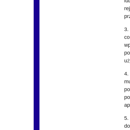
lu
re
pr
3.
co
wp
po
uż
4.
mu
po
po
ap
5.
do