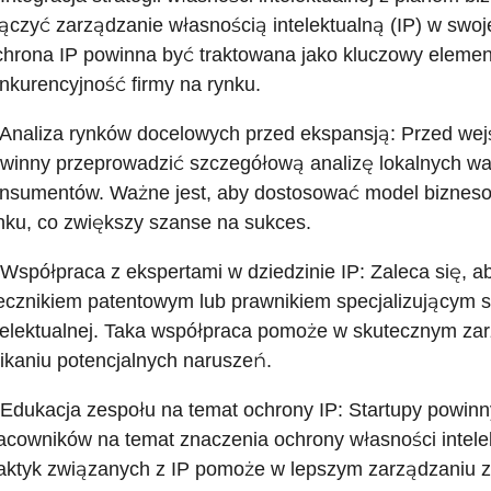
ączyć zarządzanie własnością intelektualną (IP) w swoj
hrona IP powinna być traktowana jako kluczowy element,
nkurencyjność firmy na rynku.
 Analiza rynków docelowych przed ekspansją: Przed wejś
winny przeprowadzić szczegółową analizę lokalnych wa
nsumentów. Ważne jest, aby dostosować model biznesow
nku, co zwiększy szanse na sukces.
 Współpraca z ekspertami w dziedzinie IP: Zaleca się, a
ecznikiem patentowym lub prawnikiem specjalizującym s
telektualnej. Taka współpraca pomoże w skutecznym za
ikaniu potencjalnych naruszeń.
 Edukacja zespołu na temat ochrony IP: Startupy powin
acowników na temat znaczenia ochrony własności intelek
aktyk związanych z IP pomoże w lepszym zarządzaniu za