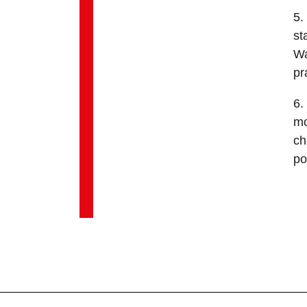
5.
st
Wa
pr
6.
mo
ch
po