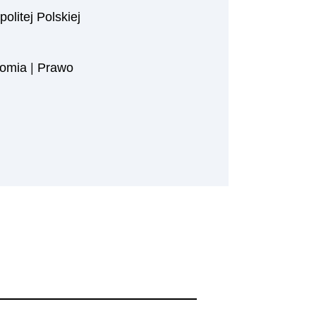
litej Polskiej
omia
|
Prawo