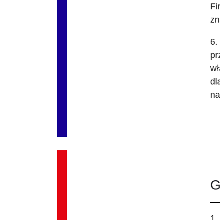
Fi
zn
6.
pr
wł
dl
na
G
1.