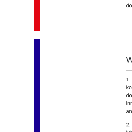
do
W
1.
ko
do
in
an
2.