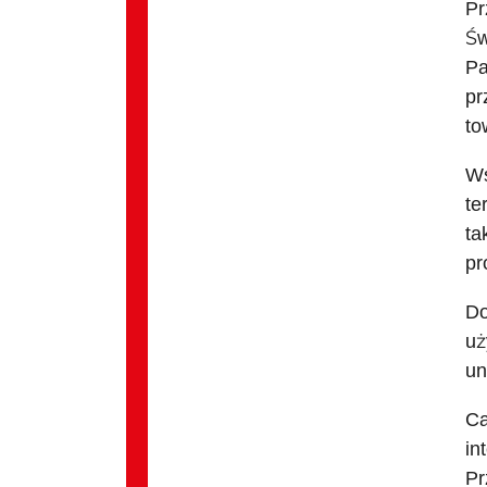
Pr
Św
Pa
pr
to
Ws
te
ta
pr
Do
uż
un
Ca
in
Pr