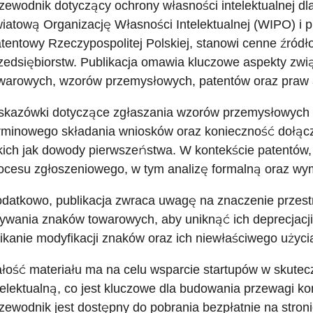
zewodnik dotyczący ochrony własności intelektualnej dl
iatową Organizację Własności Intelektualnej (WIPO) i 
tentowy Rzeczypospolitej Polskiej, stanowi cenne źródło
zedsiębiorstw. Publikacja omawia kluczowe aspekty zwi
warowych, wzorów przemysłowych, patentów oraz praw a
kazówki dotyczące zgłaszania wzorów przemysłowych 
rminowego składania wniosków oraz konieczność dołąc
kich jak dowody pierwszeństwa. W kontekście patentów,
ocesu zgłoszeniowego, w tym analizę formalną oraz wy
datkowo, publikacja zwraca uwagę na znaczenie przest
ywania znaków towarowych, aby uniknąć ich deprecjacji
ikanie modyfikacji znaków oraz ich niewłaściwego użyc
łość materiału ma na celu wsparcie startupów w skute
telektualną, co jest kluczowe dla budowania przewagi ko
zewodnik jest dostępny do pobrania bezpłatnie na stron