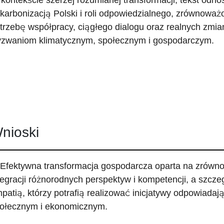
kontekście szerzej rozumianej transformacji, tekst odn
karbonizacją Polski i roli odpowiedzialnego, zrównoważ
trzebę współpracy, ciągłego dialogu oraz realnych zmia
zwaniom klimatycznym, społecznym i gospodarczym.
nioski
 Efektywna transformacja gospodarcza oparta na zró
tegracji różnorodnych perspektyw i kompetencji, a szcz
patią, którzy potrafią realizować inicjatywy odpowiada
ołecznym i ekonomicznym.