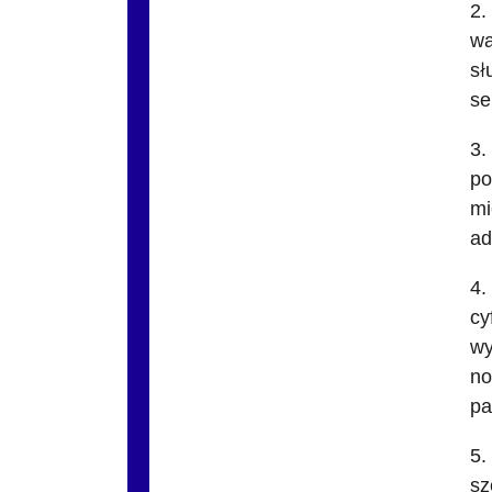
2.
wa
sł
se
3.
po
mi
ad
4.
cy
wy
no
pa
5.
sz