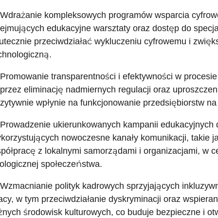
 Wdrażanie kompleksowych programów wsparcia cyfrowe
ejmujących edukacyjne warsztaty oraz dostęp do specjalis
utecznie przeciwdziałać wykluczeniu cyfrowemu i zwięk
chnologiczną.
 Promowanie transparentności i efektywności w procesie
przez eliminację nadmiernych regulacji oraz uproszczen
zytywnie wpłynie na funkcjonowanie przedsiębiorstw na
 Prowadzenie ukierunkowanych kampanii edukacyjnych 
korzystujących nowoczesne kanały komunikacji, takie j
półpracę z lokalnymi samorządami i organizacjami, w c
ologicznej społeczeństwa.
 Wzmacnianie polityk kadrowych sprzyjających inkluzywn
acy, w tym przeciwdziałanie dyskryminacji oraz wspieran
żnych środowisk kulturowych, co buduje bezpieczne i ot