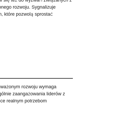
osi się też do wyzwań związanych z
onego rozwoju. Sygnalizuje
n, które pozwolą sprostać
wnoważonym rozwoju wymaga
ególnie zaangażowania liderów z
jące realnym potrzebom