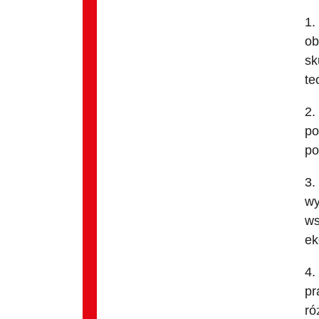
1.
ob
sk
te
2.
po
po
3.
wy
ws
ek
4.
pr
ró