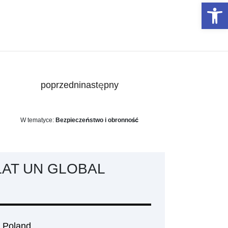
Otwórz 
poprzedni
następny
W tematyce:
Bezpieczeństwo i obronność
LAT UN GLOBAL
 Poland