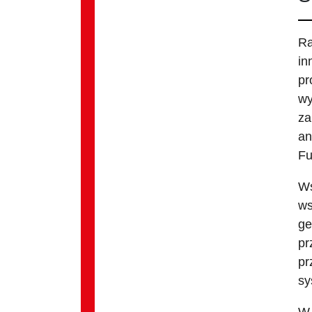
Ra
in
pr
wy
za
an
Fu
Ws
ws
ge
pr
pr
sy