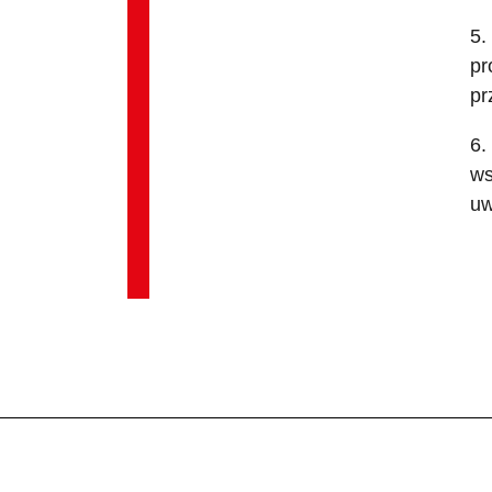
5.
pr
pr
6.
ws
uw