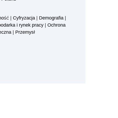
ność
|
Cyfryzacja
|
Demografia
|
odarka i rynek pracy
|
Ochrona
łeczna
|
Przemysł