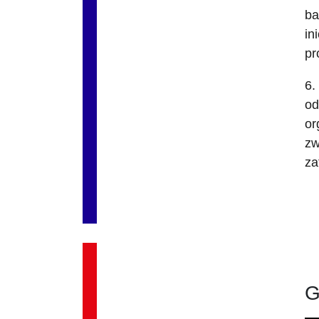
ba
in
pr
6.
od
or
zw
za
G