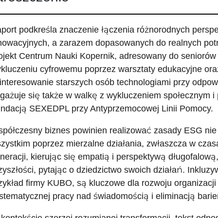
port podkreśla znaczenie łączenia różnorodnych perspe
nowacyjnych, a zarazem dopasowanych do realnych potr
ojekt Centrum Nauki Kopernik, adresowany do seniorów 
kluczeniu cyfrowemu poprzez warsztaty edukacyjne oraz 
interesowanie starszych osób technologiami przy odpowi
gażuje się także w walkę z wykluczeniem społecznym i 
ndacją SEXEDPL przy Antyprzemocowej Linii Pomocy.
półczesny biznes powinien realizować zasady ESG nie t
zystkim poprzez mierzalne działania, zwłaszcza w czas
neracji, kierując się empatią i perspektywą długofalową
zyszłości, pytając o dziedzictwo swoich działań. Inkluz
zykład firmy KUBO, są kluczowe dla rozwoju organizacji
stematycznej pracy nad świadomością i eliminacją barier