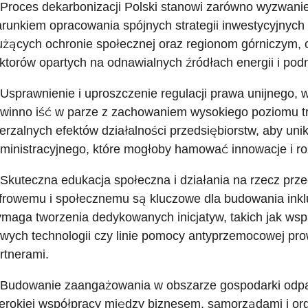
 Proces dekarbonizacji Polski stanowi zarówno wyzwanie
runkiem opracowania spójnych strategii inwestycyjnyc
użących ochronie społecznej oraz regionom górniczym, 
ktorów opartych na odnawialnych źródłach energii i pod
 Usprawnienie i uproszczenie regulacji prawa unijnego
winno iść w parze z zachowaniem wysokiego poziomu tr
erzalnych efektów działalności przedsiębiorstw, aby un
ministracyjnego, które mogłoby hamować innowacje i ro
 Skuteczna edukacja społeczna i działania na rzecz prz
frowemu i społecznemu są kluczowe dla budowania ink
maga tworzenia dedykowanych inicjatyw, takich jak wspa
wych technologii czy linie pomocy antyprzemocowej p
rtnerami.
 Budowanie zaangażowania w obszarze gospodarki odp
erokiej współpracy między biznesem, samorządami i or