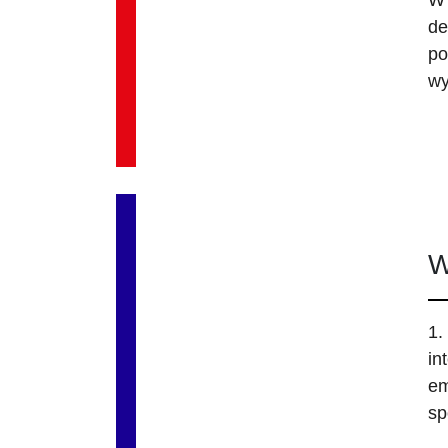
W 
de
po
wy
W
1.
in
em
sp