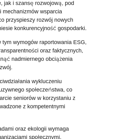
, jak i szansę rozwojową, pod
h i mechanizmów wsparcia
co przyspieszy rozwój nowych
niesie konkurencyjność gospodarki.
, w tym wymogów raportowania ESG,
ansparentności oraz faktycznych,
iknąć nadmiernego obciążenia
zwój.
eciwdziałania wykluczeniu
luzywnego społeczeństwa, co
rcie seniorów w korzystaniu z
rowadzone z kompetentnymi
adami oraz ekologii wymaga
ganizacjami społecznymi,