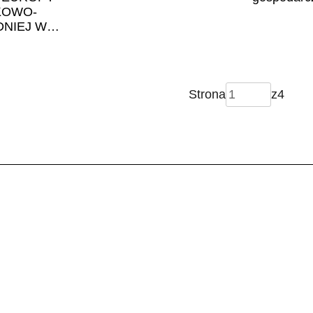
KOWO-
NIEJ W
CJACH UE
Strona
z
4