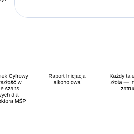
nek Cyfrowy
Raport Inicjacja
Każdy tal
yszłość w
alkoholowa
złota — i
ie szans
zatru
ych dla
ektora MŚP