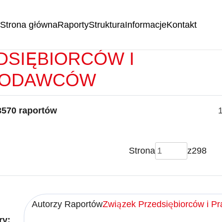
Strona główna
Raporty
Struktura
Informacje
Kontakt
RTY -
ZWIĄZEK
DSIĘBIORCÓW I
CODAWCÓW
3570 raportów
Strona
z
298
Autorzy Raportów
Związek Przedsiębiorców i 
ry: