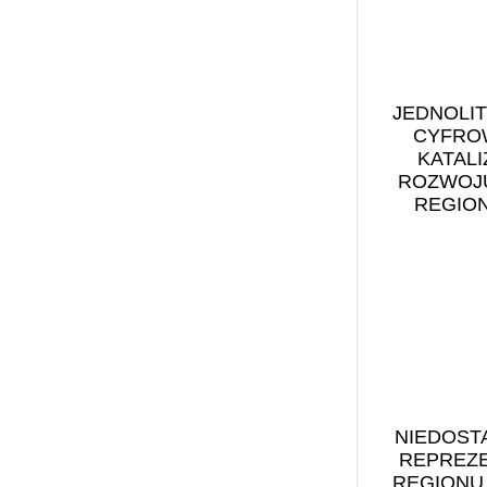
Benefit Systems (1)
filmy (1)
Bezpieczeństwo w
finanse (2)
cyberprzestrzeni (1)
Fundacja Centrum
Biblioteka Narodowa (13)
Inicjatyw na Rzecz
JEDNOLI
BIGRAM S.A. (1)
CYFRO
Społeczeństwa (1)
Biomasa (1)
KATAL
GEN Z (1)
Biuro Bezpieczeństwa
ROZWOJU
górnictwo (1)
REGIO
Narodowego (1)
gospodarstwo rolne (1)
BNP Paribas (1)
inflacja (1)
Business Centre Club (4)
Infrastruktura (1)
Business Insider (1)
Instytut Rozwoju Wsi i
Caritas Polska (2)
Rolnictwa (1)
CASE (1)
jakość powietrza (2)
CBPE (1)
klimat (4)
Centrum Analiz
kobieta w biznesie (1)
NIEDOST
Klimatyczno-
REPREZ
kobieta w pracy (1)
Energetycznych (CAKE)
REGIONU