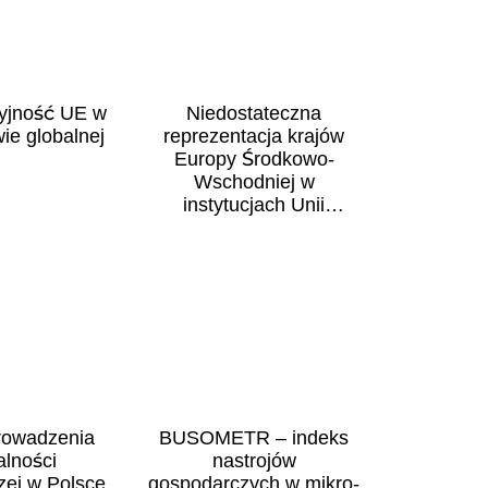
yjność UE w
Niedostateczna
ie globalnej
reprezentacja krajów
Europy Środkowo-
Wschodniej w
instytucjach Unii
Europejskiej.
prowadzenia
BUSOMETR – indeks
alności
nastrojów
zej w Polsce
gospodarczych w mikro-