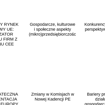
TY RYNEK
Gospodarcze, kulturowe
Konkurenc
WY UE:
i społeczne aspekty
perspektyw
IZATOR
(mikro)przedsiębiorczości
 FIRM Z
NU CEE
ATECZNA
Zmiany w Komisjach w
Bariery 
ENTACJA
Nowej Kadencji PE
dział
 EUROPY
gospodarc