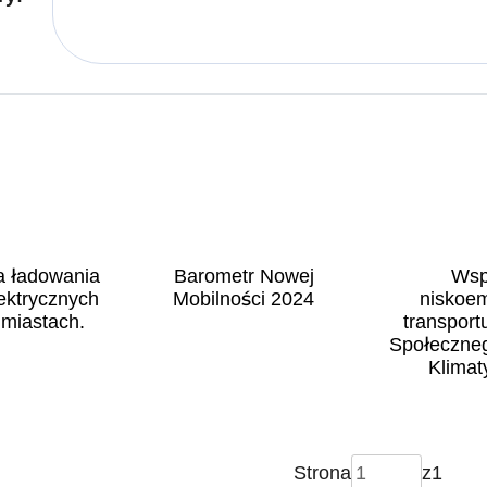
ra ładowania
Barometr Nowej
Wsp
ektrycznych
Mobilności 2024
niskoe
 miastach.
transpor
Społeczne
Klimat
Strona
z
1