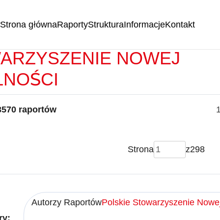
Strona główna
Raporty
Struktura
Informacje
Kontakt
RTY -
POLSKIE
ARZYSZENIE NOWEJ
LNOŚCI
3570 raportów
Strona
z
298
Autorzy Raportów
Polskie Stowarzyszenie Nowej
ry: