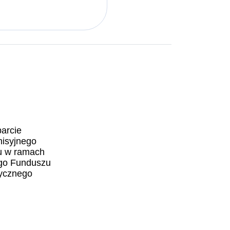
arcie
misyjnego
tu w ramach
go Funduszu
ycznego