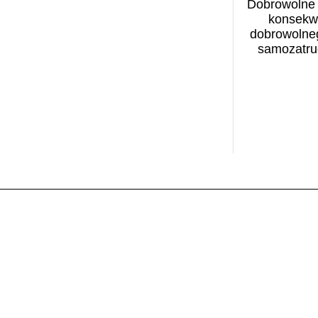
Benefit Systems (1)
Dobrowolne
filmy (1)
konsekw
Bezpieczeństwo w
finanse (2)
dobrowolne
cyberprzestrzeni (1)
samozatru
Fundacja Centrum
Biblioteka Narodowa (13)
Inicjatyw na Rzecz
BIGRAM S.A. (1)
Społeczeństwa (1)
Biomasa (1)
GEN Z (1)
Biuro Bezpieczeństwa
górnictwo (1)
Narodowego (1)
gospodarstwo rolne (1)
BNP Paribas (1)
inflacja (1)
Business Centre Club (4)
Infrastruktura (1)
Business Insider (1)
Instytut Rozwoju Wsi i
Caritas Polska (2)
Rolnictwa (1)
CASE (1)
jakość powietrza (2)
CBPE (1)
klimat (4)
Centrum Analiz
kobieta w biznesie (1)
Klimatyczno-
kobieta w pracy (1)
Energetycznych (CAKE)