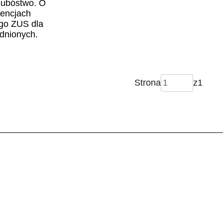
 ubóstwo. O
encjach
go ZUS dla
dnionych.
Strona
z
1