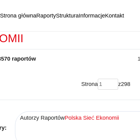
Strona główna
Raporty
Struktura
Informacje
Kontakt
RTY -
POLSKA SIEĆ
OMII
3570 raportów
Strona
z
298
Autorzy Raportów
Polska Sieć Ekonomii
ry: