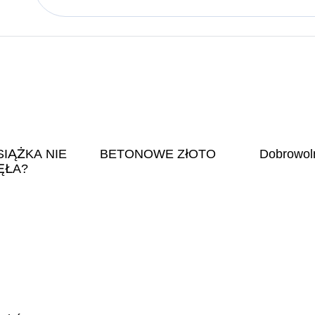
SIĄŻKA NIE
BETONOWE ZłOTO
Dobrowol
ĘŁA?