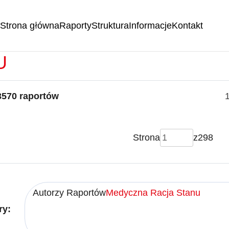
Strona główna
Raporty
Struktura
Informacje
Kontakt
RTY -
MEDYCZNA RACJA
U
3570 raportów
Strona
z
298
Autorzy Raportów
Medyczna Racja Stanu
ry: