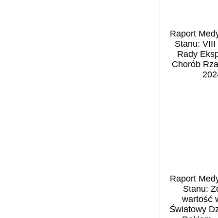
Benefit Systems (1)
filmy (1)
Bezpieczeństwo w
finanse (2)
cyberprzestrzeni (1)
Raport Medy
Fundacja Centrum
Biblioteka Narodowa (13)
Stanu: VIII
Inicjatyw na Rzecz
BIGRAM S.A. (1)
Rady Eksp
Społeczeństwa (1)
Chorób Rzad
Biomasa (1)
2024
GEN Z (1)
Biuro Bezpieczeństwa
górnictwo (1)
Narodowego (1)
gospodarstwo rolne (1)
BNP Paribas (1)
inflacja (1)
Business Centre Club (4)
Infrastruktura (1)
Business Insider (1)
Instytut Rozwoju Wsi i
Caritas Polska (2)
Rolnictwa (1)
CASE (1)
jakość powietrza (2)
CBPE (1)
Raport Medy
klimat (4)
Centrum Analiz
Stanu: Z
kobieta w biznesie (1)
Klimatyczno-
wartość 
kobieta w pracy (1)
Światowy Dz
Energetycznych (CAKE)