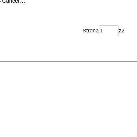
– Cancer
shot
Strona
z
2