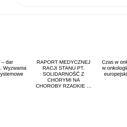
o – dar
RAPORT MEDYCZNEJ
Czas w onk
a. Wyzwania
RACJI STANU PT.
w onkologi
 systemowe
SOLIDARNOŚĆ Z
europejsk
CHORYMI NA
CHOROBY RZADKIE W
RAMACH POLSKIEJ
PREZYDENCJI W UE