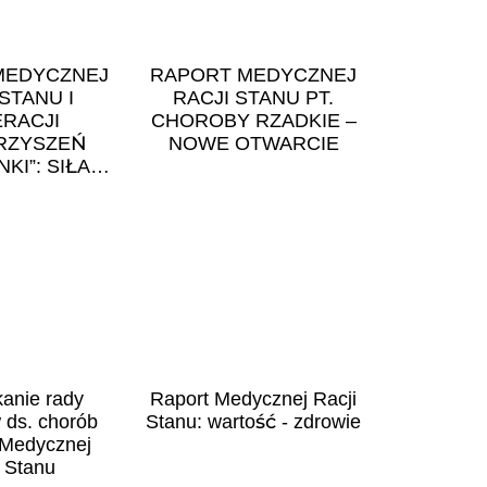
MEDYCZNEJ
RAPORT MEDYCZNEJ
STANU I
RACJI STANU PT.
RACJI
CHOROBY RZADKIE –
RZYSZEŃ
NOWE OTWARCIE
KI”: SIŁA
IET.
kanie rady
Raport Medycznej Racji
 ds. chorób
Stanu: wartość - zdrowie
 Medycznej
i Stanu