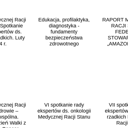
cznej Racji
Edukacja, profilaktyka,
RAPORT 
 Spotkanie
diagnostyka -
RACJI 
ertów ds.
fundamenty
FEDE
kich. Luty
bezpieczeństwa
STOWA
 r.
zdrowotnego
„AMAZON
KOB
cznej Racji
VI spotkanie rady
VII spot
drowie –
ekspertów ds. onkologii
ekspertów
wspólna.
Medycznej Racji Stanu
rzadkich
ień Walki z
Racj