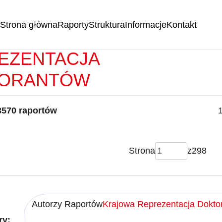
Strona główna
Raporty
Struktura
Informacje
Kontakt
RTY -
KRAJOWA
EZENTACJA
ORANTÓW
3570 raportów
Strona
z
298
Autorzy Raportów
Krajowa Reprezentacja Dokto
ry: