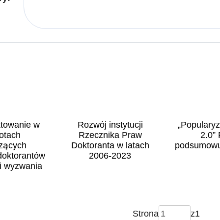
towanie w
Rozwój instytucji
„Popularyz
otach
Rzecznika Praw
2.0”
zących
Doktoranta w latach
podsumowuj
doktorantów
2006-2023
i wyzwania
Strona
z
1