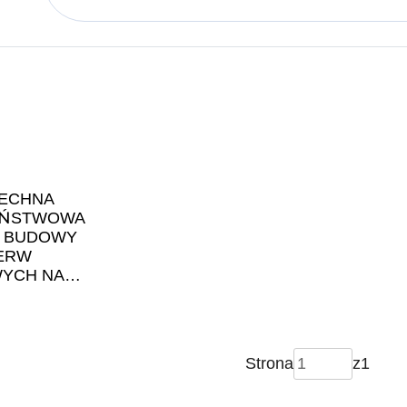
ECHNA
AŃSTWOWA
 BUDOWY
ERW
YCH NA
ECZ
EŃSTWA RP
Strona
z
1