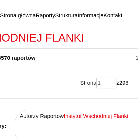
Strona główna
Raporty
Struktura
Informacje
Kontakt
RTY -
INSTYTUT
ODNIEJ FLANKI
3570 raportów
Strona
z
298
Autorzy Raportów
Instytut Wschodniej Flanki
ry: