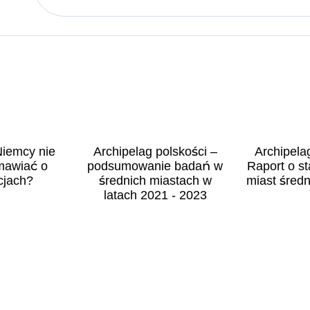
iemcy nie
Archipelag polskości –
Archipela
mawiać o
podsumowanie badań w
Raport o st
cjach?
średnich miastach w
miast średn
latach 2021 - 2023