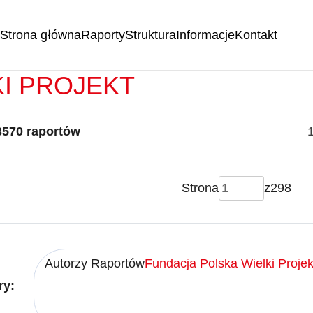
Strona główna
Raporty
Struktura
Informacje
Kontakt
RTY -
FUNDACJA POLSKA
KI PROJEKT
3570 raportów
Strona
z
298
Autorzy Raportów
Fundacja Polska Wielki Projek
ry: