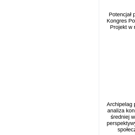
Benefit Systems (1)
filmy (1)
Bezpieczeństwo w
finanse (2)
Potencjał p
cyberprzestrzeni (1)
Kongres Pol
Fundacja Centrum
Biblioteka Narodowa (13)
Projekt w 
Inicjatyw na Rzecz
BIGRAM S.A. (1)
Społeczeństwa (1)
Biomasa (1)
GEN Z (1)
Biuro Bezpieczeństwa
górnictwo (1)
Narodowego (1)
gospodarstwo rolne (1)
BNP Paribas (1)
inflacja (1)
Business Centre Club (4)
Infrastruktura (1)
Business Insider (1)
Instytut Rozwoju Wsi i
Caritas Polska (2)
Rolnictwa (1)
CASE (1)
jakość powietrza (2)
Archipelag 
CBPE (1)
analiza kon
klimat (4)
Centrum Analiz
średniej w
kobieta w biznesie (1)
Klimatyczno-
perspektywy
kobieta w pracy (1)
społec
Energetycznych (CAKE)