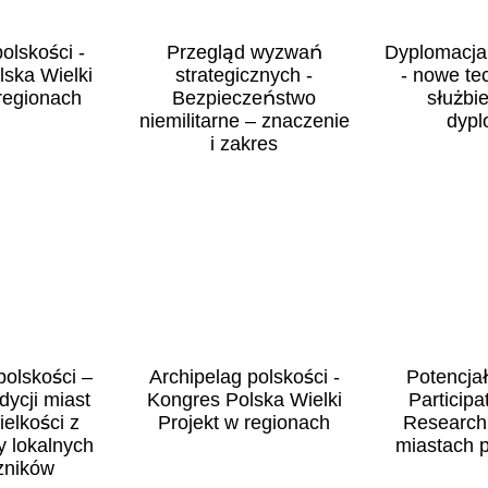
olskości -
Przegląd wyzwań
Dyplomacja
ska Wielki
strategicznych -
- nowe te
regionach
Bezpieczeństwo
służbie
niemilitarne – znaczenie
dypl
i zakres
polskości –
Archipelag polskości -
Potencjał
dycji miast
Kongres Polska Wielki
Participa
ielkości z
Projekt w regionach
Research
 lokalnych
miastach 
zników