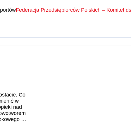
aportów
Federacja Przedsiębiorców Polskich – Komitet d
ostacie. Co
mienić w
pieki nad
nowotworem
rokowego w
sce?