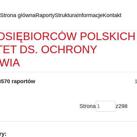
Strona główna
Raporty
Struktura
Informacje
Kontakt
RTY -
FEDERACJA
DSIĘBIORCÓW POLSKICH
TET DS. OCHRONY
WIA
3570 raportów
Strona
z
298
ry: