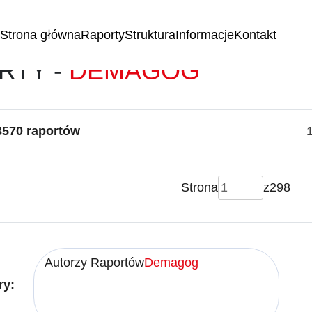
Strona główna
Raporty
Struktura
Informacje
Kontakt
RTY -
DEMAGOG
3570 raportów
Strona
z
298
Autorzy Raportów
Demagog
ry: