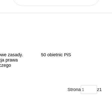
owe zasady.
50 obietnic PiS
ja prawa
czego
Strona
z
1