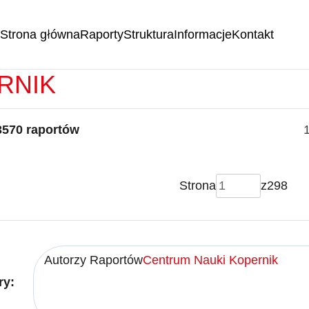
Strona główna
Raporty
Struktura
Informacje
Kontakt
RTY -
CENTRUM NAUKI
RNIK
3570 raportów
Strona
z
298
Autorzy Raportów
Centrum Nauki Kopernik
ry: