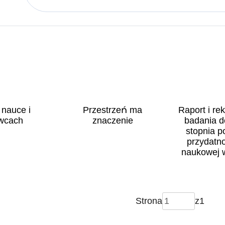
 nauce i
Przestrzeń ma
Raport i r
wcach
znaczenie
badania d
stopnia p
przydatn
naukowej 
od wari
Strona
z
1