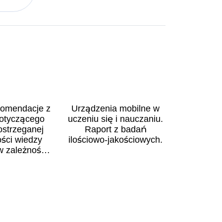
ekomendacje z
Urządzenia mobilne w
otyczącego
uczeniu się i nauczaniu.
ostrzeganej
Raport z badań
ości wiedzy
ilościowo-jakościowych.
w zależności
antu zajęć