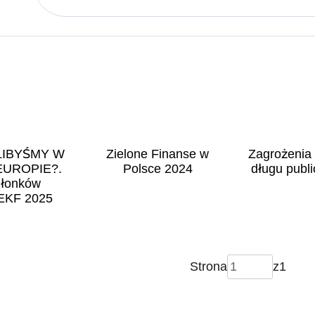
LIBYŚMY W
Zielone Finanse w
Zagrożenia
EUROPIE?.
Polsce 2024
długu publ
złonków
 EKF 2025
Strona
z
1