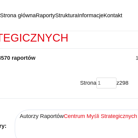
Strona główna
Raporty
Struktura
Informacje
Kontakt
RTY -
CENTRUM MYŚLI
TEGICZNYCH
3570 raportów
Strona
z
298
Autorzy Raportów
Centrum Myśli Strategicznych
ry: