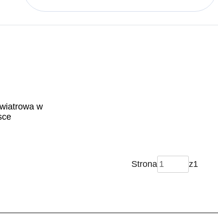
wiatrowa w
sce
Strona
z
1