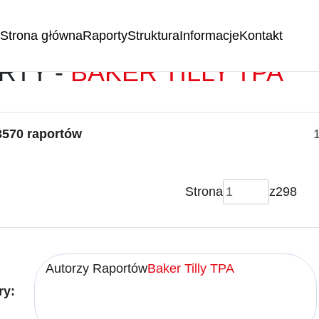
Strona główna
Raporty
Struktura
Informacje
Kontakt
RTY -
BAKER TILLY TPA
3570 raportów
Strona
z
298
Autorzy Raportów
Baker Tilly TPA
ry: